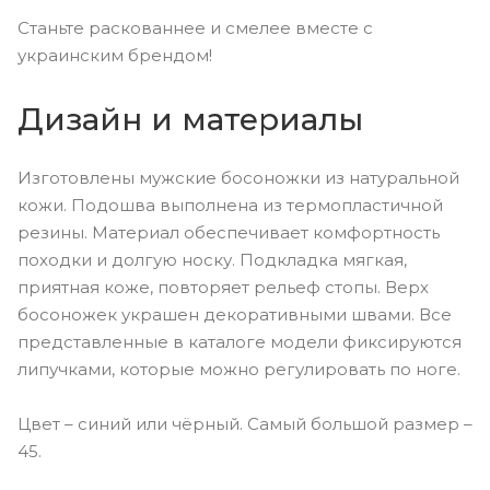
Станьте раскованнее и смелее вместе с
украинским брендом!
Дизайн и материалы
Изготовлены мужские босоножки из натуральной
кожи. Подошва выполнена из термопластичной
резины. Материал обеспечивает комфортность
походки и долгую носку. Подкладка мягкая,
приятная коже, повторяет рельеф стопы. Верх
босоножек украшен декоративными швами. Все
представленные в каталоге модели фиксируются
липучками, которые можно регулировать по ноге.
Цвет – синий или чёрный. Самый большой размер –
45.