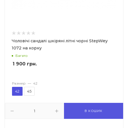
Чоловічі сандалі шкіряні літні чорні StepWey
1072 на корку
Багато
1 900
грн.
Размер
—
42
42
45
В КОШИК