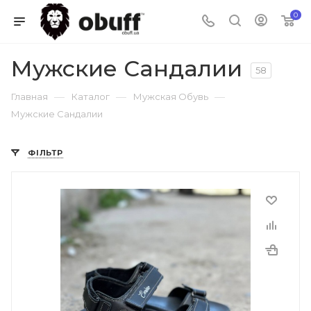
0
Мужские Сандалии
58
—
—
—
Главная
Каталог
Мужская Обувь
Мужские Сандалии
ФІЛЬТР