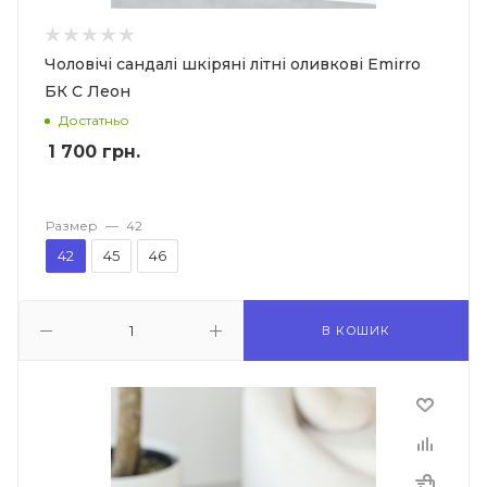
Чоловічі сандалі шкіряні літні оливкові Emirro
БК С Леон
Достатньо
1 700
грн.
Размер
—
42
42
45
46
В КОШИК