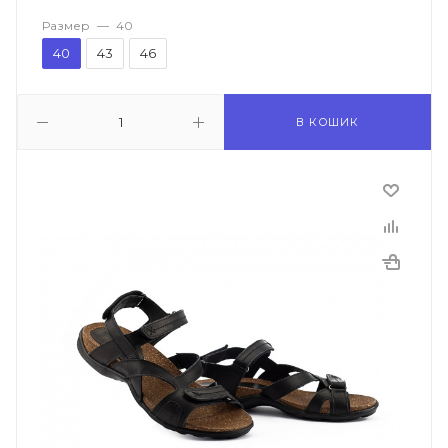
Размер
—
40
40
43
46
В КОШИК