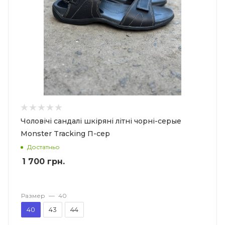
Чоловічі сандалі шкіряні літні чорні-серые
Monster Tracking П-сер
Достатньо
1 700
грн.
Размер
—
40
40
43
44