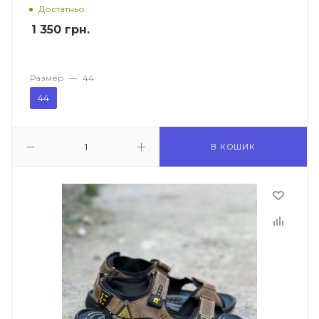
Достатньо
1 350
грн.
Размер
—
44
44
В КОШИК