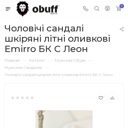
0
Чоловічі сандалі
шкіряні літні оливкові
Emirro БК С Леон
—
—
—
Главная
Каталог
Мужская Обувь
—
Мужские Сандалии
Чоловічі сандалі шкіряні літні оливкові Emirro БК С Леон