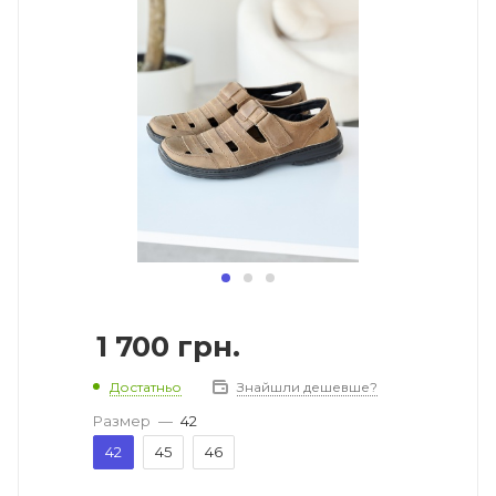
1 700
грн.
Достатньо
Знайшли дешевше?
Размер
—
42
42
45
46