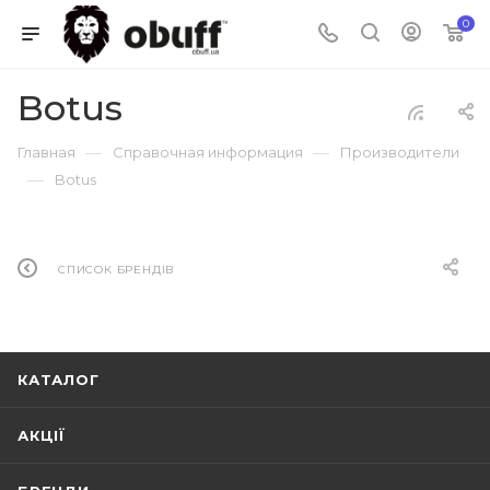
0
Botus
—
—
Главная
Справочная информация
Производители
—
Botus
СПИСОК БРЕНДІВ
КАТАЛОГ
АКЦІЇ