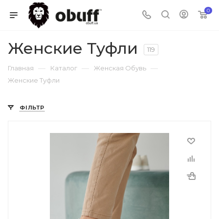
0
Женские Туфли
119
—
—
—
Главная
Каталог
Женская Обувь
Женские Туфли
ФІЛЬТР