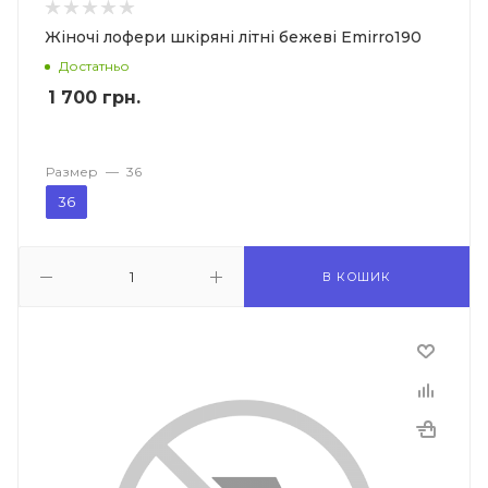
Жіночі лофери шкіряні літні бежеві Emirro190
Достатньо
1 700
грн.
Размер
—
36
36
В КОШИК