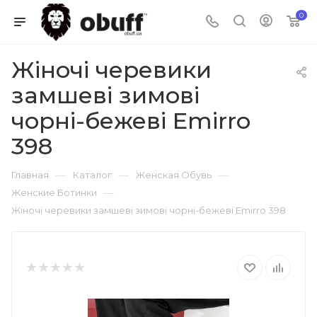
0
Жіночі черевики
замшеві зимові
чорні-бежеві Emirro
398
—
—
—
Главная
Каталог
Женская Обувь
—
Женские Ботинки
Жіночі черевики замшеві зимові чорні-бежеві Emirro 398