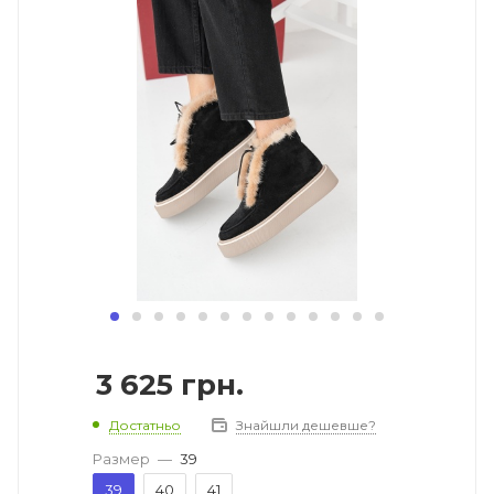
3 625
грн.
Достатньо
Знайшли дешевше?
Размер
—
39
39
40
41