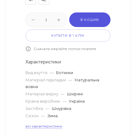
В КОШИК
КУПИТИ В 1 КЛІК
Сначала меряйте потом платите
Характеристики
Вид взуття
—
Ботинки
Матеріал підкладки
—
Натуральна
вовна
Матеріал верху
—
Шкіряні
Країна виробник
—
Україна
Застібка
—
Шнурівка
Сезон
—
Зима
всі характеристики