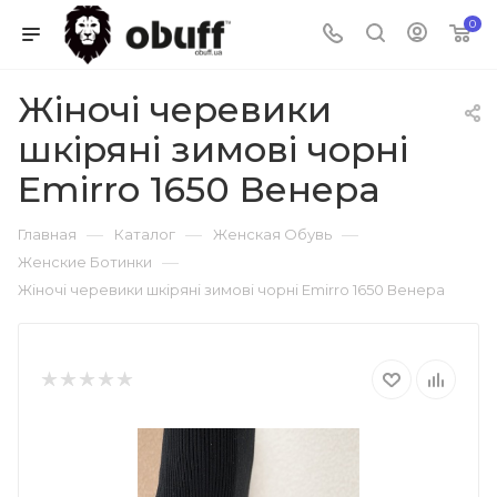
0
Жіночі черевики
шкіряні зимові чорні
Emirro 1650 Венера
—
—
—
Главная
Каталог
Женская Обувь
—
Женские Ботинки
Жіночі черевики шкіряні зимові чорні Emirro 1650 Венера