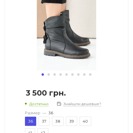
3 500
грн.
Достатньо
Знайшли дешевше?
Размер
—
36
36
37
38
39
40
41
42