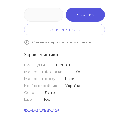
В КОШИК
КУПИТИ В 1 КЛІК
Сначала меряйте потом платите
Характеристики
Вид взуття
—
Шлепанцы
Матеріал підкладки
—
Шкіра
Матеріал верху
—
Шкіряні
Країна виробник
—
Україна
Сезон
—
Лето
Цвет
—
Чорні
всі характеристики