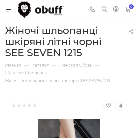
0
Жіночі шльопанці
шкіряні літні чорні
SEE SEVEN 1215
—
—
—
Главная
Каталог
Женская Обувь
—
Женские Шлепанцы
Жіночі шльопанці шкіряні літні чорні SEE SEVEN 1215