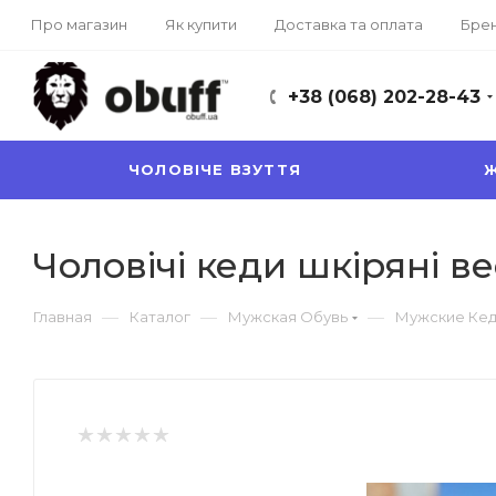
Про магазин
Як купити
Доставка та оплата
Бре
+38 (068) 202-28-43
ЧОЛОВІЧЕ ВЗУТТЯ
Ж
Чоловічі кеди шкіряні ве
—
—
—
Главная
Каталог
Мужская Обувь
Мужские Ке