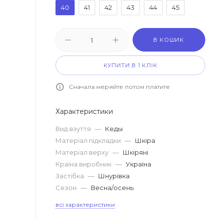
40
41
42
43
44
45
В КОШИК
КУПИТИ В 1 КЛІК
Сначала меряйте потом платите
Характеристики
Вид взуття
—
Кеды
Матеріал підкладки
—
Шкіра
Матеріал верху
—
Шкіряні
Країна виробник
—
Україна
Застібка
—
Шнурівка
Сезон
—
Весна/осень
всі характеристики