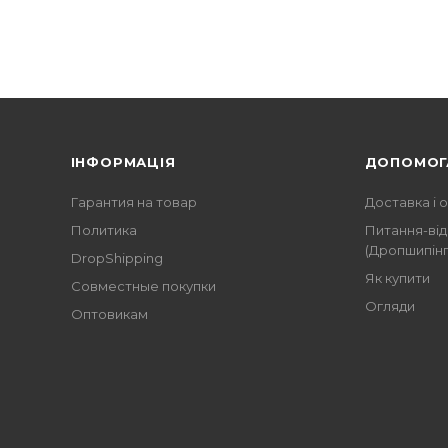
ІНФОРМАЦІЯ
ДОПОМОГ
Гарантия на товар
Доставка і 
Политика
Питання-від
(Дропшипінг
DropShipping
Як купити
Совместные покупки
Огляди
Оптовикам