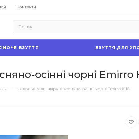
нди
Контакти
ІНОЧЕ ВЗУТТЯ
ВЗУТТЯ ДЛЯ ХЛ
сняно-осінні чорні Emirro 
—
ды
Чоловічі кеди шкіряні весняно-осінні чорні Emirro К 10