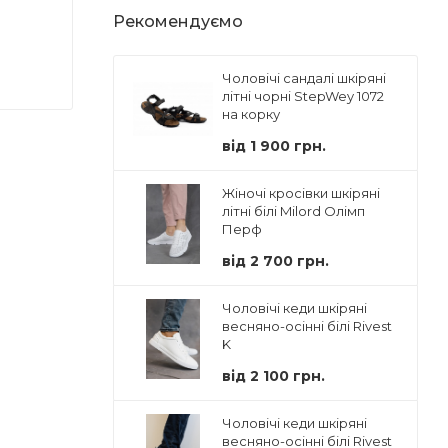
Рекомендуємо
Чоловічі сандалі шкіряні
літні чорні StepWey 1072
на корку
від
1 900 грн.
Жіночі кросівки шкіряні
літні білі Milord Олімп
Перф
від
2 700 грн.
Чоловічі кеди шкіряні
весняно-осінні білі Rivest
K
від
2 100 грн.
Чоловічі кеди шкіряні
весняно-осінні білі Rivest