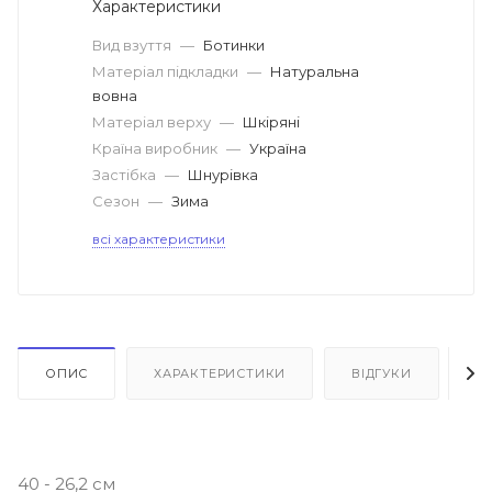
Характеристики
Вид взуття
—
Ботинки
Матеріал підкладки
—
Натуральна
вовна
Матеріал верху
—
Шкіряні
Країна виробник
—
Україна
Застібка
—
Шнурівка
Сезон
—
Зима
всі характеристики
ОПИС
ХАРАКТЕРИСТИКИ
ВІДГУКИ
Я
40 - 26,2 см