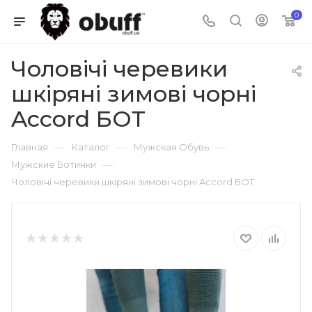
0
Чоловічі черевики
шкіряні зимові чорні
Accord БОТ
—
—
—
Главная
Каталог
Мужская Обувь
—
Мужские Ботинки
Чоловічі черевики шкіряні зимові чорні Accord БОТ