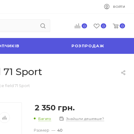
ВОЙТИ
0
0
0
ОПЧИКІВ
РОЗПРОДАЖ
 71 Sport
e field 71 Sport
2 350
грн.
Багато
Знайшли дешевше?
Размер
—
40