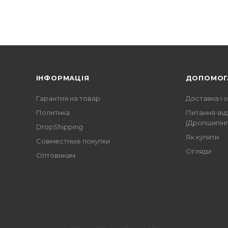
ІНФОРМАЦІЯ
ДОПОМОГ
Гарантия на товар
Доставка і 
Политика
Питання-від
(Дропшипінг
DropShipping
Як купити
Совместные покупки
Огляди
Оптовикам