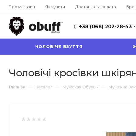
Про магазин
Як купити
Доставка та оплата
Бре
+38 (068) 202-28-43
ЧОЛОВІЧЕ ВЗУТТЯ
Ж
Чоловічі кросівки шкіряні
—
—
—
Главная
Каталог
Мужская Обувь
Мужские Зим