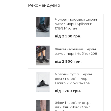
Рекомендуємо
Чоловічі кросівки шкіряні
зимові чорні Splinter Б
1719/2 Мустанг
від
2 500 грн.
Жіночі черевики шкіряні
зимові чорні Чобіток 208
від
2 900 грн.
Чоловічі туфлі шкіряні
весняно-осінні чорні
Emirro Р Мок Сахара
від
1 700 грн.
Жіночі кросівки шкіряні
літні білі Milord Олімп