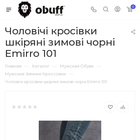
0
Чоловічі кросівки
шкіряні зимові чорні
Emirro 101
—
—
—
Главная
Каталог
Мужская Обувь
—
Мужские Зимние Кроссовки
Чоловічі кросівки шкіряні зимові чорні Emirro 101