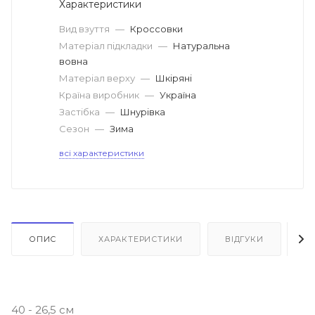
Характеристики
Вид взуття
—
Кроссовки
Матеріал підкладки
—
Натуральна
вовна
Матеріал верху
—
Шкіряні
Країна виробник
—
Україна
Застібка
—
Шнурівка
Сезон
—
Зима
всі характеристики
ОПИС
ХАРАКТЕРИСТИКИ
ВІДГУКИ
Я
40 - 26,5 см