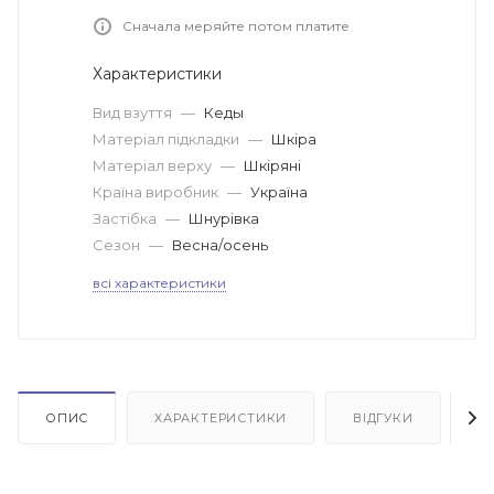
Сначала меряйте потом платите
Характеристики
Вид взуття
—
Кеды
Матеріал підкладки
—
Шкіра
Матеріал верху
—
Шкіряні
Країна виробник
—
Україна
Застібка
—
Шнурівка
Сезон
—
Весна/осень
всі характеристики
ОПИС
ХАРАКТЕРИСТИКИ
ВІДГУКИ
Я