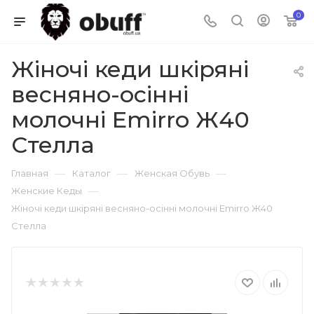
0
Жіночі кеди шкіряні
весняно-осінні
молочні Emirro Ж40
Стелла
—
—
—
Главная
Каталог
Женская Обувь
—
Женские Кеды
Жіночі кеди шкіряні весняно-осінні молочні Emirro Ж40
Стелла