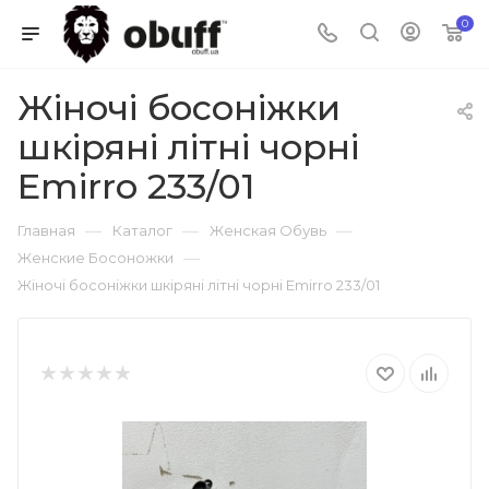
0
Жіночі босоніжки
шкіряні літні чорні
Emirro 233/01
—
—
—
Главная
Каталог
Женская Обувь
—
Женские Босоножки
Жіночі босоніжки шкіряні літні чорні Emirro 233/01