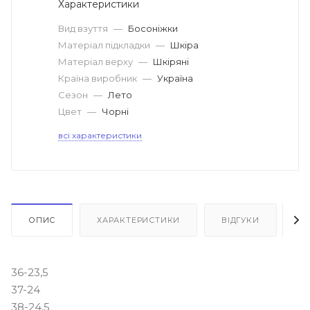
Характеристики
Вид взуття
—
Босоніжки
Матеріал підкладки
—
Шкіра
Матеріал верху
—
Шкіряні
Країна виробник
—
Україна
Сезон
—
Лето
Цвет
—
Чорні
всі характеристики
ОПИС
ХАРАКТЕРИСТИКИ
ВІДГУКИ
Я
36-23,5
37-24
38-24,5