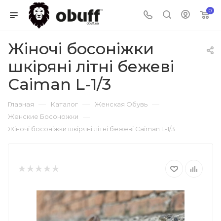
0
Жіночі босоніжки
шкіряні літні бежеві
Caiman L-1/3
—
—
—
Главная
Каталог
Женская Обувь
—
Женские Босоножки
Жіночі босоніжки шкіряні літні бежеві Caiman L-1/3