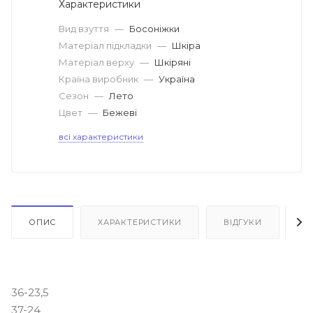
Характеристики
Вид взуття
—
Босоніжки
Матеріал підкладки
—
Шкіра
Матеріал верху
—
Шкіряні
Країна виробник
—
Україна
Сезон
—
Лето
Цвет
—
Бежеві
всі характеристики
ОПИС
ХАРАКТЕРИСТИКИ
ВІДГУКИ
Я
36-23,5
37-24