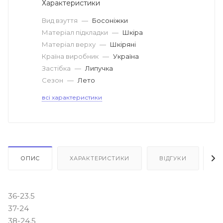
Характеристики
Вид взуття
—
Босоніжки
Матеріал підкладки
—
Шкіра
Матеріал верху
—
Шкіряні
Країна виробник
—
Україна
Застібка
—
Липучка
Сезон
—
Лето
всі характеристики
ОПИС
ХАРАКТЕРИСТИКИ
ВІДГУКИ
Я
36-23.5
37-24
38-24.5