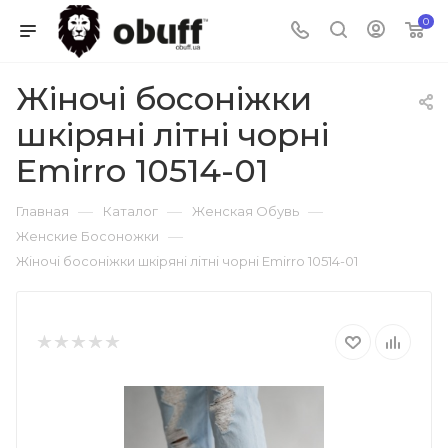
0
Жіночі босоніжки
шкіряні літні чорні
Emirro 10514-01
—
—
—
Главная
Каталог
Женская Обувь
—
Женские Босоножки
Жіночі босоніжки шкіряні літні чорні Emirro 10514-01