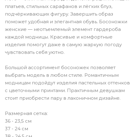
платьев, стильных сарафанов и лёгких блуз,
подчёркивающих фигуру. Завершить образ
поможет удобная и элегантная обувь. Босоножки
женские — неотъемлемый элемент гардероба
каждой модницы. Красивые и комфортные
изделия помогут даже в самую жаркую погоду
чувствовать себя уютно.
Большой ассортимент босоножек позволяет
выбрать модель в любом стиле. Романтичным
модницам подойдут изделия пастельных оттенков
с цветочными принтами. Практичным девушкам
стоит приобрести пару в лаконичном дизайне.
Размерная сетка:
36 - 23,5 см
37 - 24 см
38 - 24,5 см