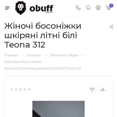
0
Жіночі босоніжки
шкіряні літні білі
Teona 312
—
—
—
Главная
Каталог
Женская Обувь
—
Женские Босоножки
Жіночі босоніжки шкіряні літні білі Teona 312