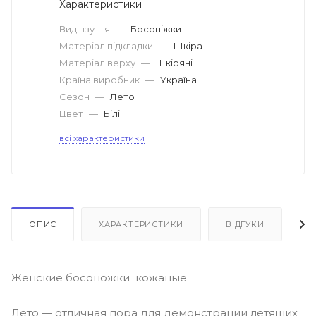
Характеристики
Вид взуття
—
Босоніжки
Матеріал підкладки
—
Шкіра
Матеріал верху
—
Шкіряні
Країна виробник
—
Україна
Сезон
—
Лето
Цвет
—
Білі
всі характеристики
ОПИС
ХАРАКТЕРИСТИКИ
ВІДГУКИ
Я
Женские босоножки кожаные
Лето — отличная пора для демонстрации летящих