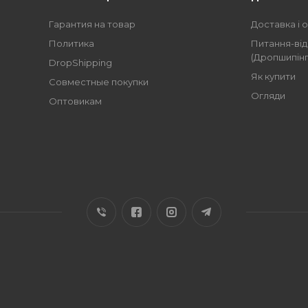
Гарантия на товар
Доставка і 
Политика
Питання-від
(Дропшипінг
DropShipping
Як купити
Совместные покупки
Огляди
Оптовикам