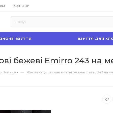
нди
Контакти
ІНОЧЕ ВЗУТТЯ
ВЗУТТЯ ДЛЯ ХЛ
ові бежеві Emirro 243 на м
—
ы Зимние
Жіночі кеди шкіряні зимові бежеві Emirro 243 на м