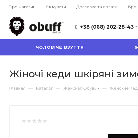
Про магазин
Як купити
Доставка та оплата
Бре
+38 (068) 202-28-43
ЧОЛОВІЧЕ ВЗУТТЯ
Ж
Жіночі кеди шкіряні зим
—
—
—
Главная
Каталог
Женская Обувь
Женские Кед