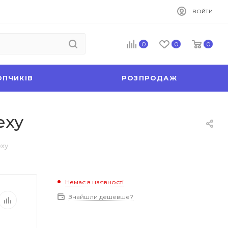
ВОЙТИ
0
0
0
ОПЧИКІВ
РОЗПРОДАЖ
еху
еху
Немає в наявності
Знайшли дешевше?