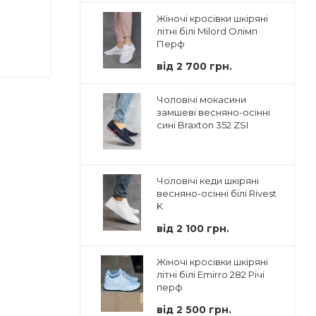
Жіночі кросівки шкіряні
літні білі Milord Олімп
Перф
від
2 700 грн.
Чоловічі мокасини
замшеві весняно-осінні
сині Braxton 352 ZSI
Чоловічі кеди шкіряні
весняно-осінні білі Rivest
K
від
2 100 грн.
Жіночі кросівки шкіряні
літні білі Emirro 282 Річі
перф
від
2 500 грн.