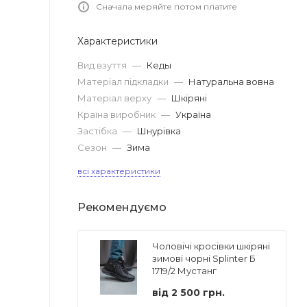
Сначала меряйте потом платите
Характеристики
Вид взуття
—
Кеды
Матеріал підкладки
—
Натуральна вовна
Матеріал верху
—
Шкіряні
Країна виробник
—
Україна
Застібка
—
Шнурівка
Сезон
—
Зима
всі характеристики
Рекомендуємо
Чоловічі кросівки шкіряні
зимові чорні Splinter Б
1719/2 Мустанг
від
2 500 грн.