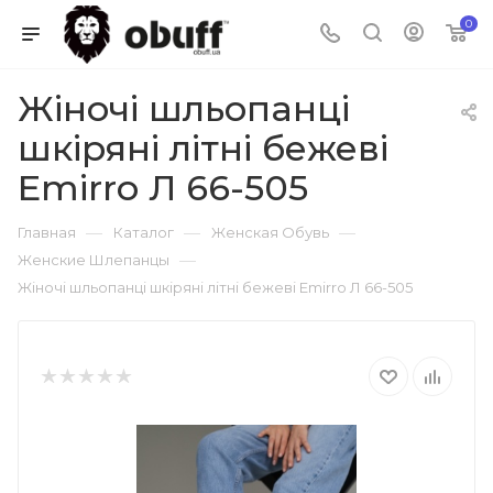
0
Жіночі шльопанці
шкіряні літні бежеві
Emirro Л 66-505
—
—
—
Главная
Каталог
Женская Обувь
—
Женские Шлепанцы
Жіночі шльопанці шкіряні літні бежеві Emirro Л 66-505