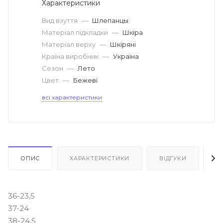
Характеристики
Вид взуття
—
Шлепанцы
Матеріал підкладки
—
Шкіра
Матеріал верху
—
Шкіряні
Країна виробник
—
Україна
Сезон
—
Лето
Цвет
—
Бежеві
всі характеристики
ОПИС
ХАРАКТЕРИСТИКИ
ВІДГУКИ
Я
36-23,5
37-24
38-24,5