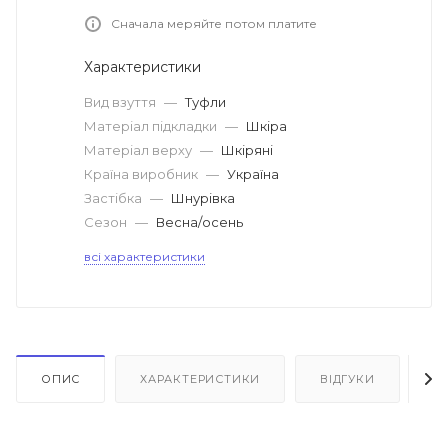
Сначала меряйте потом платите
Характеристики
Вид взуття
—
Туфли
Матеріал підкладки
—
Шкіра
Матеріал верху
—
Шкіряні
Країна виробник
—
Україна
Застібка
—
Шнурівка
Сезон
—
Весна/осень
всі характеристики
ОПИС
ХАРАКТЕРИСТИКИ
ВІДГУКИ
Я