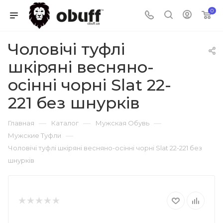
0
Чоловічі туфлі
шкіряні весняно-
осінні чорні Slat 22-
221 без шнурків
—
—
—
Главная
Каталог
Мужская Обувь
—
Мужские Туфли
Чоловічі туфлі шкіряні весняно-осінні чорні Slat 22-221 без
шнурків