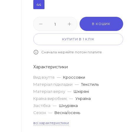
44
В КОШИК
КУПИТИ В 1 КЛІК
Сначала меряйте потом платите
Характеристики
Вид взуття
—
Кроссовки
Матеріал підкладки
—
Текстиль
Матеріал верху
—
Шкіряні
Країна виробник
—
Україна
Застібка
—
Шнурівка
Сезон
—
Весна/осень
всі характеристики