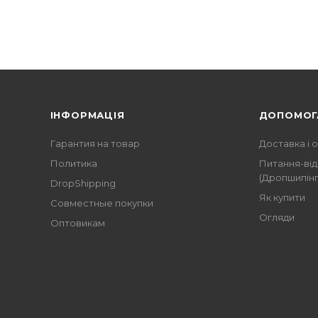
ІНФОРМАЦІЯ
ДОПОМОГ
Гарантия на товар
Доставка і 
Политика
Питання-від
(Дропшипінг
DropShipping
Як купити
Совместные покупки
Огляди
Оптовикам