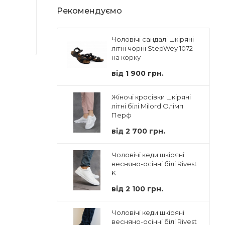
Рекомендуємо
Чоловічі сандалі шкіряні
літні чорні StepWey 1072
на корку
від
1 900 грн.
Жіночі кросівки шкіряні
літні білі Milord Олімп
Перф
від
2 700 грн.
Чоловічі кеди шкіряні
весняно-осінні білі Rivest
K
від
2 100 грн.
Чоловічі кеди шкіряні
весняно-осінні білі Rivest