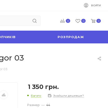
ВОЙТИ
0
0
0
ОПЧИКІВ
РОЗПРОДАЖ
gor 03
or 03
1 350
грн.
Багато
Знайшли дешевше?
Размер
—
44