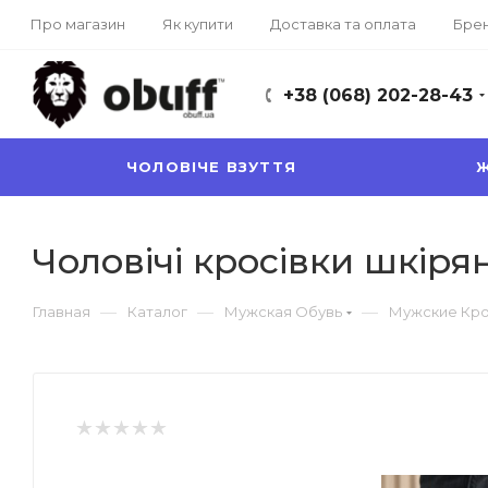
Про магазин
Як купити
Доставка та оплата
Бре
+38 (068) 202-28-43
ЧОЛОВІЧЕ ВЗУТТЯ
Ж
Чоловічі кросівки шкірян
—
—
—
Главная
Каталог
Мужская Обувь
Мужские Кр