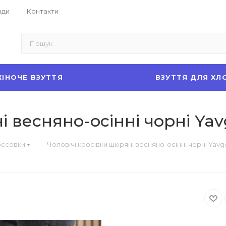
нди
Контакти
ІНОЧЕ ВЗУТТЯ
ВЗУТТЯ ДЛЯ ХЛ
і весняно-осінні чорні Yav
—
оссовки
Чоловічі кросівки шкіряні весняно-осінні чорні Yavg