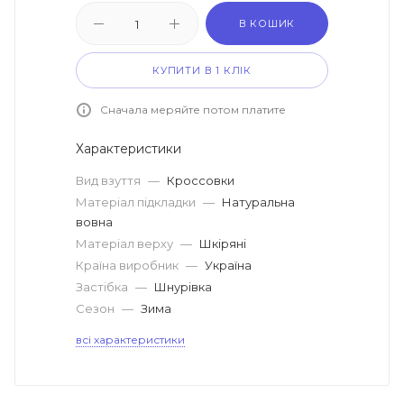
В КОШИК
КУПИТИ В 1 КЛІК
Сначала меряйте потом платите
Характеристики
Вид взуття
—
Кроссовки
Матеріал підкладки
—
Натуральна
вовна
Матеріал верху
—
Шкіряні
Країна виробник
—
Україна
Застібка
—
Шнурівка
Сезон
—
Зима
всі характеристики