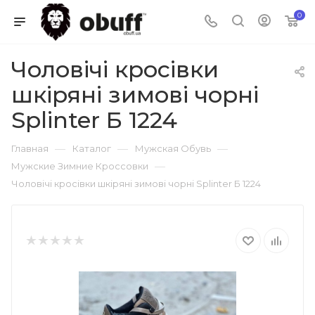
0
Чоловічі кросівки
шкіряні зимові чорні
Splinter Б 1224
—
—
—
Главная
Каталог
Мужская Обувь
—
Мужские Зимние Кроссовки
Чоловічі кросівки шкіряні зимові чорні Splinter Б 1224