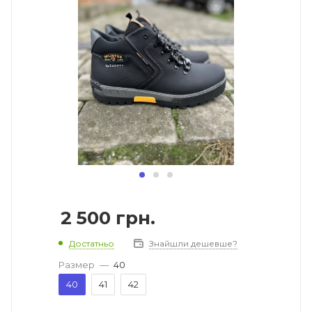
2 500
грн.
Достатньо
Знайшли дешевше?
Размер
—
40
40
41
42