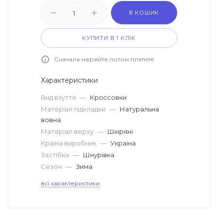
В КОШИК
КУПИТИ В 1 КЛІК
Сначала меряйте потом платите
Характеристики
Вид взуття
—
Кроссовки
Матеріал підкладки
—
Натуральна
вовна
Матеріал верху
—
Шкіряні
Країна виробник
—
Україна
Застібка
—
Шнурівка
Сезон
—
Зима
всі характеристики